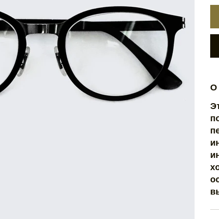
О
Э
п
п
и
и
х
о
в