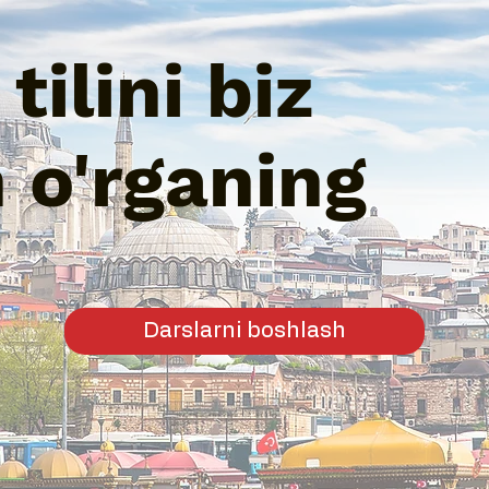
tilini biz
n o'rganing
Darslarni boshlash