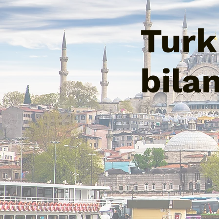
Turk 
bila