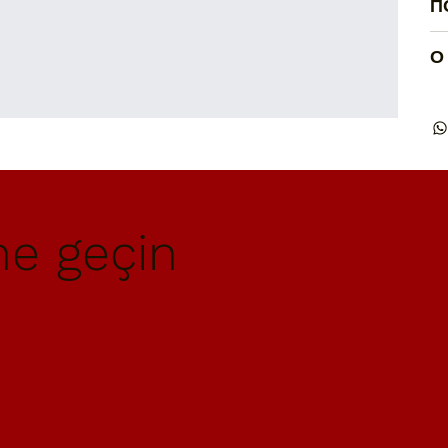
П
О
me geçin