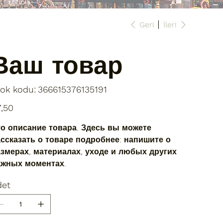
Geri
İleri
Ваш товар
Stok
ok kodu:
366615376135191
kodu:
366615376135191
t
,50
о описание товара. Здесь вы можете
ссказать о товаре подробнее: напишите о
змерах, материалах, уходе и любых других
ажных моментах.
det