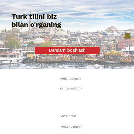
Turk tilini biz
bilan o'rganing
Darslarni boshlash
Kimlar uchun ?
Kimlar uchun ?
Davomiylig
Kimlar uchun ?