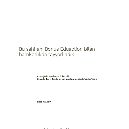
Bu sahifani Bonus Eduaction bilan
hamkorlikda tayyorlladik
Kurs juda tushunarli bo'ldi.
8 oyda turk tilida erkin gaplasha oladigan bo'ldim
Said Xalilov