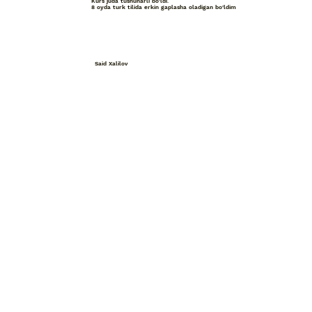
Kurs juda tushunarli bo'ldi.
8 oyda turk tilida erkin gaplasha oladigan bo'ldim
Said Xalilov