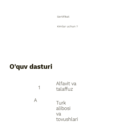
Sertifikat
Kimlar uchun ?
O'quv dasturi
Alfavit va
1
talaffuz
A
Turk
alibosi
va
tovushlari