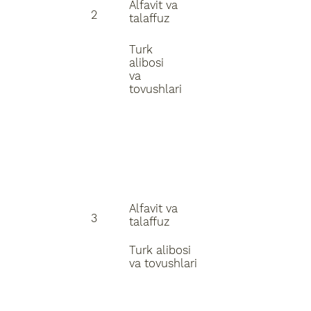
Alfavit va
2
talaffuz
Turk
alibosi
va
tovushlari
Alfavit va
3
talaffuz
Turk alibosi
va tovushlari