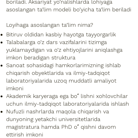
boriladi. Aksariyat yo’nalishlarda lohiyaga
asoslangan ta’lim modeli bo’yicha ta’lim beriladi
Loyihaga asoslangan ta’lim nima?
Bitiruv oldidan kasbiy hayotga tayyorgarlik
Talabalarga o’z dars vazifalarini tizimga
yuklamaydigan va o’z ehtiyojlarini aniqlashga
imkon beradigan struktura
Sanoat sohasidagi hamkorlarimizning ishlab
chiqarish obyektlarida va ilmiy-tadqiqot
laboratoriyalarida uzoq muddatli amaliyot
imkoni
Akademik karyeraga ega boʻlishni xohlovchilar
uchun ilmiy-tadqiqot laboratoriyalarida ishlash
Nufuzli nashrlarda maqola chiqarish va
dunyoning yetakchi universitetlarida
magistratura hamda PhD oʻqishni davom
ettirish imkoni