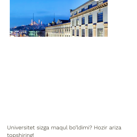
Universitet sizga maqul bo‘ldimi? Hozir ariza
topshiring!