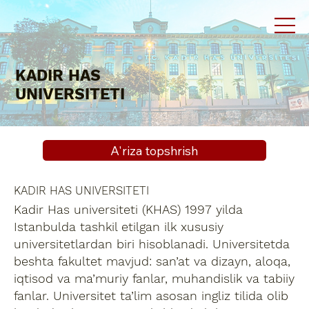
KADIR HAS
UNIVERSITETI
A'riza topshrish
KADIR HAS UNIVERSITETI
Kadir Has universiteti (KHAS) 1997 yilda
Istanbulda tashkil etilgan ilk xususiy
universitetlardan biri hisoblanadi. Universitetda
beshta fakultet mavjud: san’at va dizayn, aloqa,
iqtisod va ma’muriy fanlar, muhandislik va tabiiy
fanlar. Universitet ta’lim asosan ingliz tilida olib