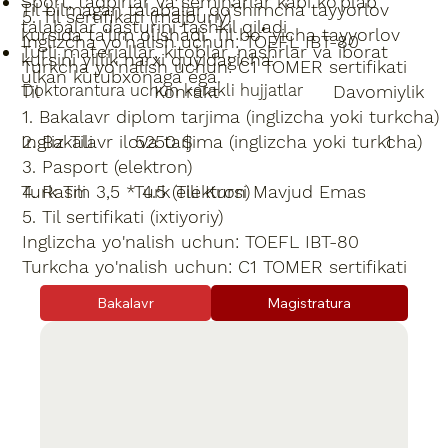
Sport, tadbirlar va seminarlar kabi ko’plab
Til bilmagan talabalar qo’shimcha tayyorlov
5. Til sertifikati (majburiy)
talabalar dasturini tashkil qiladi
kursida ta’lim olishadi. Til boʻyicha tayyorlov
Inglizcha yo'nalish uchun: TOEFL IBT-80
Turli materiallar, kitoblar, nashrlar va iborat
kursini yillik narxi quyidagicha:
Turkcha yo'nalish uchun: C1 TOMER sertifikati
ulkan kutubxonaga ega.
Til Konrakt Davomiylik
Doktorantura uchun kerakli hujjatlar
1. Bakalavr diplom tarjima (inglizcha yoki turkcha)
Ingliz Tili 5250 $ 1
2. Bakalavr ilova tarjima (inglizcha yoki turkcha)
3. Pasport (elektron)
Turk Tili Turk Tili Kursi Mavjud Emas
4. Rasm 3,5 * 4.5 (elektron)
5. Til sertifikati (ixtiyoriy)
Inglizcha yo'nalish uchun: TOEFL IBT-80
Turkcha yo'nalish uchun: C1 TOMER sertifikati
Bakalavr
Magistratura