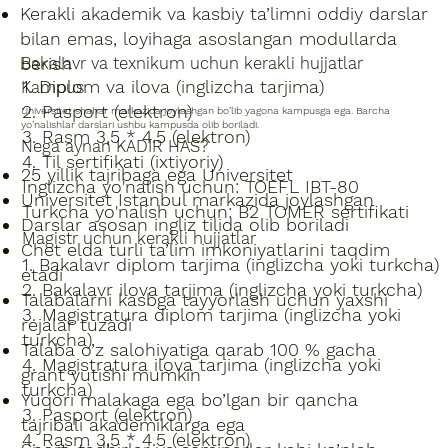
Kerakli akademik va kasbiy ta’limni oddiy darslar
bilan emas, loyihaga asoslangan modullarda
berish
Bakalavr va texnikum uchun kerakli hujjatlar
1. Diplom va ilova (inglizcha tarjima)
Kampus
2. Pasport (elektron)
Universitet shahar markazida joylashgan bo’lib yagona kampusga ega. Barcha
yo’nalishlar darslari ushbu kampusda olib boriladi.
3. Rasm 3,5 * 4.5 (elektron)
Nega aynan KADIR HAS?
4. Til sertifikati (ixtiyoriy)
25 yillik tajribaga ega Universitet
Inglizcha yo'nalish uchun: TOEFL IBT-80
Universitet Istanbul markazida joylashgan
Turkcha yo'nalish uchun: B2 TOMER sertifikati
Darslar asosan ingliz tilida olib boriladi
Magistr uchun kerakli hujjatlar
Chet elda turli ta’lim imkoniyatlarini taqdim
1. Bakalavr diplom tarjima (inglizcha yoki turkcha)
etadi
2. Bakalavr ilova tarjima (inglizcha yoki turkcha)
Talabalarni kasbga tayyorlash uchun yaxshi
3. Magistratura diplom tarjima (inglizcha yoki
rejalar tuzadi
turkcha)
Talaba o’z salohiyatiga qarab 100 % gacha
4. Magistratura ilova tarjima (inglizcha yoki
grant yutishi mumkin
turkcha)
Yuqori malakaga ega bo’lgan bir qancha
3. Pasport (elektron)
tajribali akademiklarga ega
4. Rasm 3,5 * 4.5 (elektron)