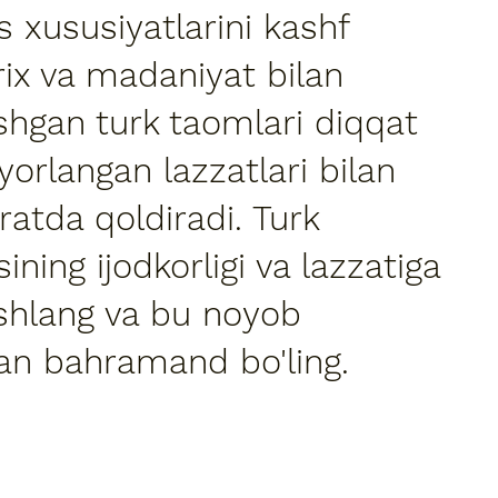
s xususiyatlarini kashf
arix va madaniyat bilan
shgan turk taomlari diqqat
yorlangan lazzatlari bilan
ratda qoldiradi. Turk
ning ijodkorligi va lazzatiga
shlang va bu noyob
an bahramand bo'ling.