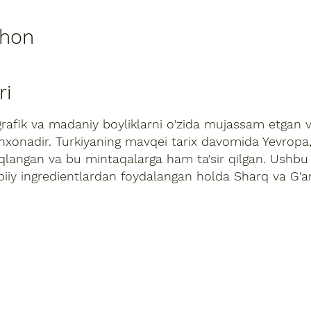
ahon
ri
fik va madaniy boyliklarni o'zida mujassam etgan v
xonadir. Turkiyaning mavqei tarix davomida Yevropa,
ziqlangan va bu mintaqalarga ham ta'sir qilgan. Ushbu
biiy ingredientlardan foydalangan holda Sharq va G'