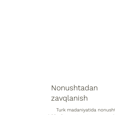
Nonushtadan
zavqlanish
Turk madaniyatida nonushta kun