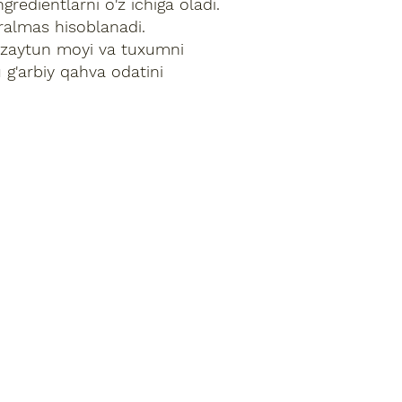
redientlarni o'z ichiga oladi.
jralmas hisoblanadi.
, zaytun moyi va tuxumni
u g'arbiy qahva odatini