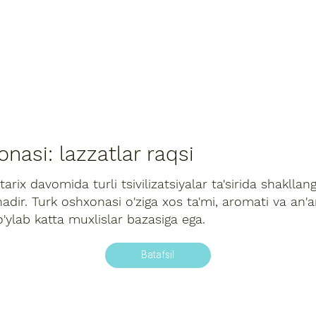
z haqimizda
Turkiya haqida
Maslahatlar
Univers
nasi: lazzatlar raqsi
arix davomida turli tsivilizatsiyalar ta'sirida shaklla
adir. Turk oshxonasi o'ziga xos ta'mi, aromati va an'a
ylab katta muxlislar bazasiga ega.
Batafsil