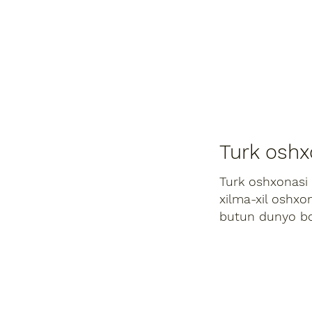
Bosh sahifa
Bi
Turk oshxo
Turk oshxonasi t
xilma-xil oshxon
butun dunyo bo'