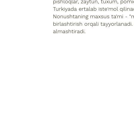
pishloqlar, zaytun, tuxum, pomid
Turkiyada ertalab iste'mol qilin
Nonushtaning maxsus ta'mi - "m
birlashtirish orqali tayyorlanad
almashtiradi.