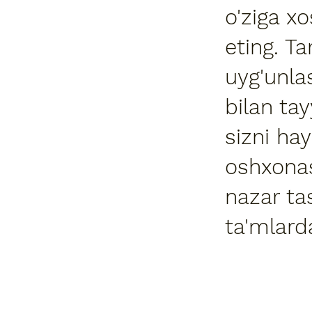
o'ziga xo
eting. T
uyg'unla
bilan tay
sizni hay
oshxonasi
nazar ta
ta'mlard