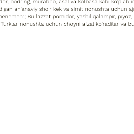
or, bodring, murabbo, asal va kolbasa kabi ko'plab ing
adigan an'anaviy sho'r kek va simit nonushta uchun a
enemen"; Bu lazzat pomidor, yashil qalampir, piyoz
i. Turklar nonushta uchun choyni afzal ko'radilar va b