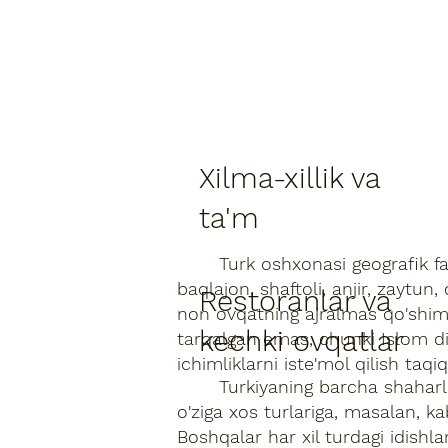
Xilma-xillik va
ta'm
Turk oshxonasi geografik farql
baqlajon, shaftoli, anjir, zaytu
Restoranlar va
non ovqatning ajralmas qo'shimc
kechki ovqatlar
tarqalgan emas, chunki Islom din
ichimliklarni iste'mol qilish taqi
Turkiyaning barcha shaharlarid
o'ziga xos turlariga, masalan, kab
Boshqalar har xil turdagi idishlar