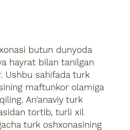
hxonasi butun dunyoda
a hayrat bilan tanilgan
r. Ushbu sahifada turk
sining maftunkor olamiga
iling. An'anaviy turk
idan tortib, turli xil
acha turk oshxonasining