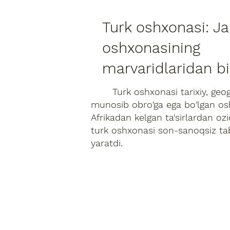
Turk oshxonasi: J
oshxonasining
marvaridlaridan bi
Turk oshxonasi tarixiy, geogra
munosib obro'ga ega bo'lgan osh
Afrikadan kelgan ta'sirlardan o
turk oshxonasi son-sanoqsiz ta
yaratdi.