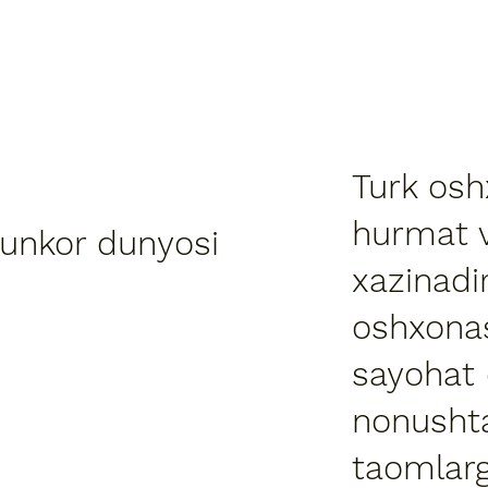
Turk os
hurmat v
tunkor dunyosi
xazinadi
oshxona
sayohat q
nonushtas
taomlarg