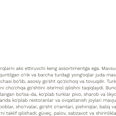
arni aks ettiruvchi keng assortimentga ega. Mavsu
n, quritilgan o'rik va barcha turdagi yong'oqlar juda m
hasi bo'lib, asosiy go'sht qo'zichoq va tovuqdir. Tur
i cho'chqa go'shtini iste'mol qilishni taqiqlaydi. Bund
qlangan bo'lsa-da, ko'plab turklar pivo, sharob va likyo
a ko'plab restoranlar va ovqatlanish joylari mavjud
oblar, sho'rvalar, go'sht o'ramlari, pishiriqlar, baliq 
ni taklif qilishadi; güveç, palov, sabzavot va shirinlikl