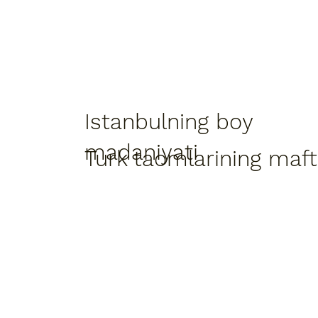
Istanbulning boy
madaniyati
Turk taomlarining maf