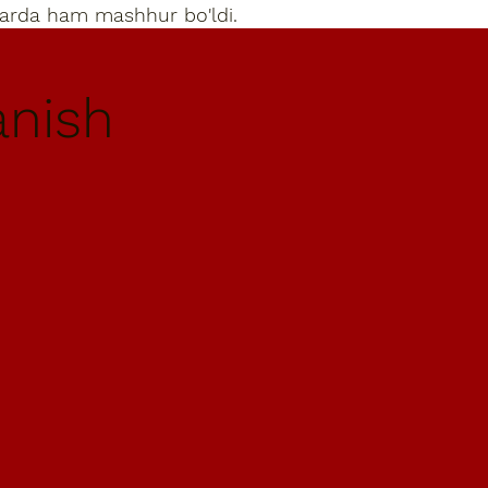
rlarda ham mashhur bo'ldi.
anish