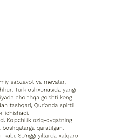
miy sabzavot va mevalar,
ashhur. Turk oshxonasida yangi
kiyada cho'chqa go'shti keng
an tashqari, Qur'onda spirtli
r ichishadi.
. Ko'pchilik oziq-ovqatning
va boshqalarga qaratilgan.
ar kabi. So'nggi yillarda xalqaro