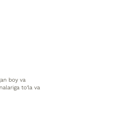
itetlar
ngan boy va
nalariga to'la va