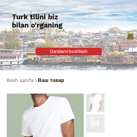
Turk tilini biz
bilan o'rganing
Darslarni boshlash
Bosh sahifa
>
Ваш товар