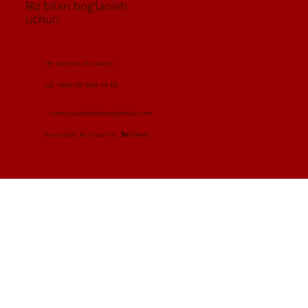
Biz bilan bog'lanish
uchun
TR +90 501 014 44 55
UZ +998 95 884 44 55
campusuzbekistan@gmail.com
Nuroniylar ko'chasi 19, Тоshkent