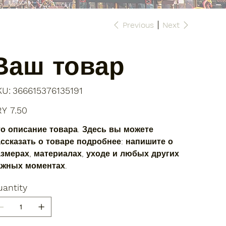
Previous
Next
Ваш товар
SKU
KU:
366615376135191
366615376135191
e
Y 7.50
о описание товара. Здесь вы можете
ссказать о товаре подробнее: напишите о
змерах, материалах, уходе и любых других
ажных моментах.
antity