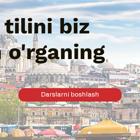
tilini biz
n o'rganing
Darslarni boshlash