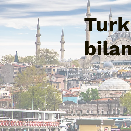
Turk 
bila