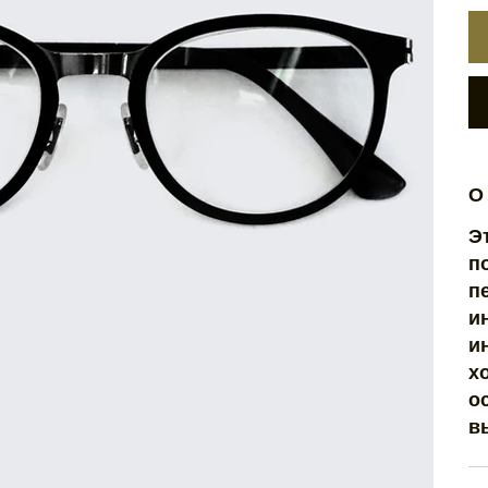
О
Э
п
п
и
и
х
о
в