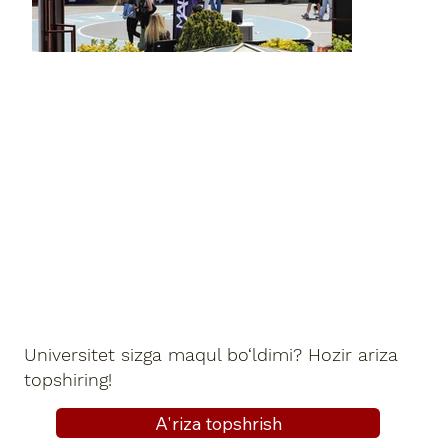
Universitet sizga maqul bo‘ldimi? Hozir ariza
topshiring!
A'riza topshrish