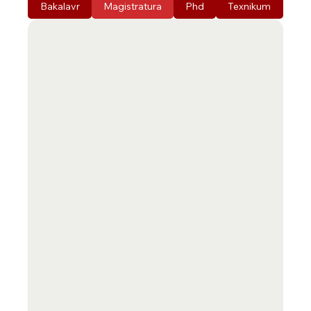
Bakalavr
Magistratura
Phd
Texnikum