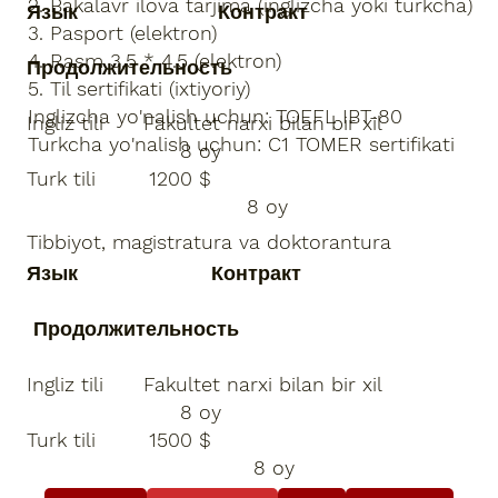
2. Bakalavr ilova tarjima (inglizcha yoki turkcha)
Язык Контракт
3. Pasport (elektron)
4. Rasm 3,5 * 4.5 (elektron)
Продолжительность
5. Til sertifikati (ixtiyoriy)
Inglizcha yo'nalish uchun: TOEFL IBT-80
Ingliz tili Fakultet narxi bilan bir xil
Turkcha yo'nalish uchun: C1 TOMER sertifikati
8 oy
Turk tili 1200 $
8 oy
Tibbiyot, magistratura va doktorantura
Язык Контракт
Продолжительность
Ingliz tili Fakultet narxi bilan bir xil
8 oy
Turk tili 1500 $
8 oy