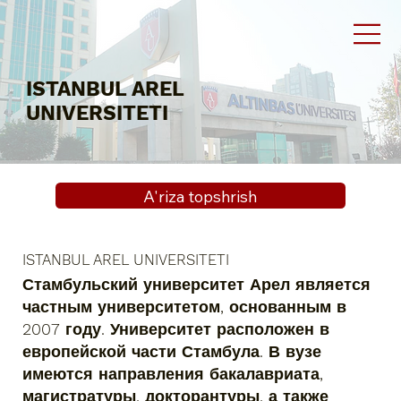
ISTANBUL AREL
UNIVERSITETI
A'riza topshrish
ISTANBUL AREL UNIVERSITETI
Стамбульский университет Арел является
частным университетом, основанным в
2007 году. Университет расположен в
европейской части Стамбула. В вузе
имеются направления бакалавриата,
магистратуры, докторантуры, а также