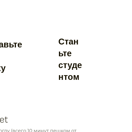
Стан
авьте
ьте
студе
ку
нтом
et
глу (всего 10 минут пешком от