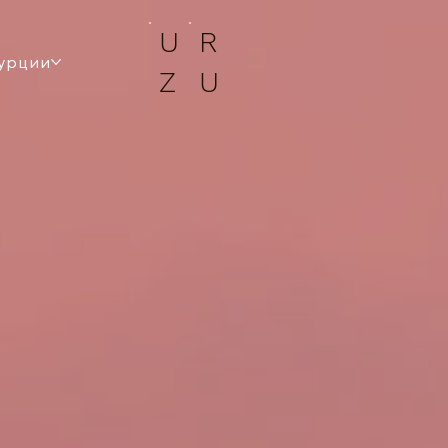
U
R
урции
Z
U