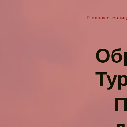
Главная страни
Об
Ту
П