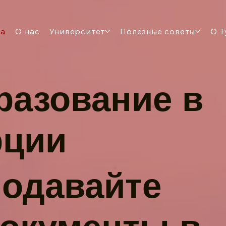
ца
О нас
Университет
Полезные советы
О Т
разование в
рции
одавайте