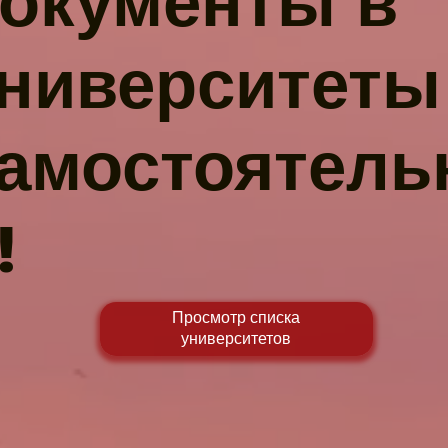
окументы в
ниверситеты
амостоятель
!
Просмотр списка
университетов