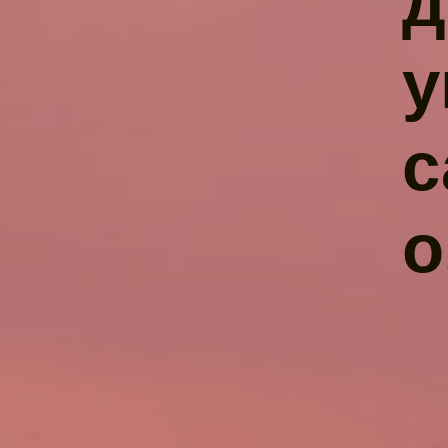
д
у
с
о