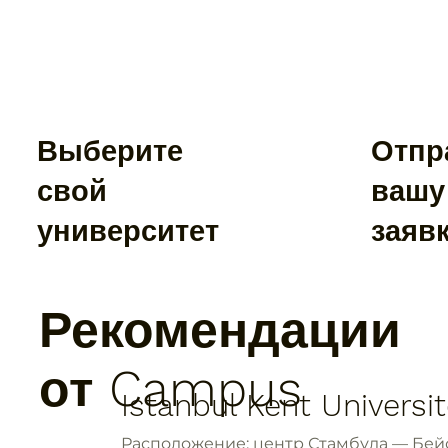
Выберите
Отпр
свой
вашу
университет
заяв
Рекомендации
от Campus
Istanbul Kent Universit
Расположение: центр Стамбула — Бейо