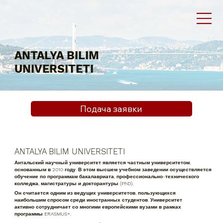
ANTALYA BILIM
UNIVERSITETI
Подача заявки
ANTALYA BILIM UNIVERSITETI
Антальский научный университет является частным университетом,
основанным в 2010 году. В этом высшем учебном заведении осуществляется
обучение по программам бакалавриата, профессионально-технического
колледжа, магистратуры и докторантуры (PhD).
Он считается одним из ведущих университетов, пользующихся
наибольшим спросом среди иностранных студентов. Университет
активно сотрудничает со многими европейскими вузами в рамках
программы ERASMUS+.