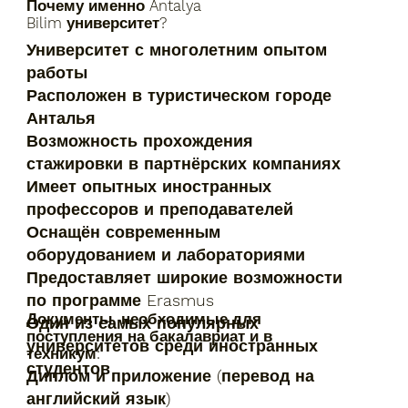
Почему именно Antalya
Bilim университет?
Университет с многолетним опытом
работы
Расположен в туристическом городе
Анталья
Возможность прохождения
стажировки в партнёрских компаниях
Имеет опытных иностранных
профессоров и преподавателей
Оснащён современным
оборудованием и лабораториями
Предоставляет широкие возможности
по программе Erasmus
Документы, необходимые для
Один из самых популярных
поступления на бакалавриат и в
университетов среди иностранных
техникум:
студентов
Диплом и приложение (перевод на
английский язык)