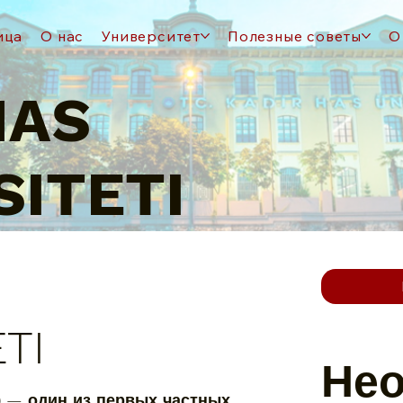
ица
О нас
Университет
Полезные советы
О
HAS
SITETI
TI
Не
) — один из первых частных