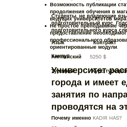
Возможность публикации ста
продолжения обучения в маг
Студенты, не владеющие яз
ведущих университетов мира
подготовительный курс. Год
Не простое преподавание чер
подготовительного курса сл
предоставление необходимог
профессионального образова
Язык Контракт Пр
ориентированные модули.
Кампус
Английский 525
Университет рас
Турецкий Курс турецко
города и имеет 
занятия по напр
проводятся на э
Почему именно KADIR HAS?