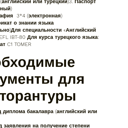
(английский или турецкий)3. Паспорт
нный)
рафия 3*4 (электронная)
фикат о знании языка
льно)Для специальности «Английский
EFL IBT-80 Для курса турецкого языка:
ат C1 TOMER
обходимые
ументы для
торантуры
д диплома бакалавра (английский или
д заявления на получение степени