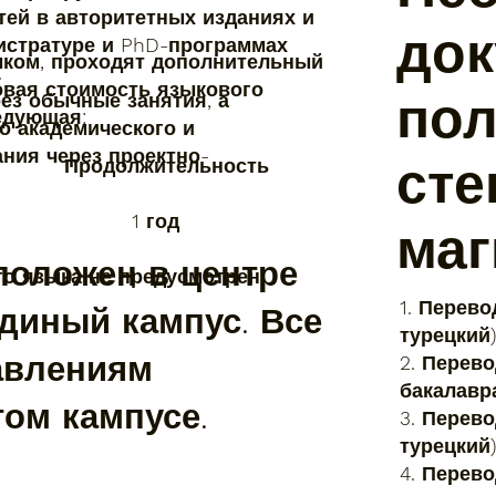
тей в авторитетных изданиях и
док
истратуре и PhD-программах
ыком, проходят дополнительный
.
овая стоимость языкового
пол
ез обычные занятия, а
едующая:
о академического и
ния через проектно-
сте
одолжительность
0 $ 1 год
маг
положен в центре
го языка не предусмотрен
1. Перев
единый кампус. Все
турецкий)
авлениям
2. Перев
бакалавра
том кампусе.
3. Перев
турецкий)
4. Перев