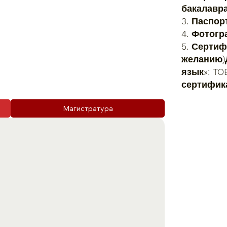
бакалавра
3. Паспор
4. Фотогр
5. Сертиф
желанию)
язык»: TO
сертифик
Магистратура