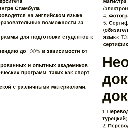
ерситета
магистра 
ентре Стамбула
(электро
роводятся на английском языке
4. Фотог
бразовательные возможности за
5. Серти
(обязате
раммы для подготовки студентов к
язык»: TO
сертифик
пендию до 100% в зависимости от
Не
рованных и опытных академиков
ческих программ, таких как спорт,
док
екой с различными материалами,
док
1. Перево
турецкий)
2. Перево