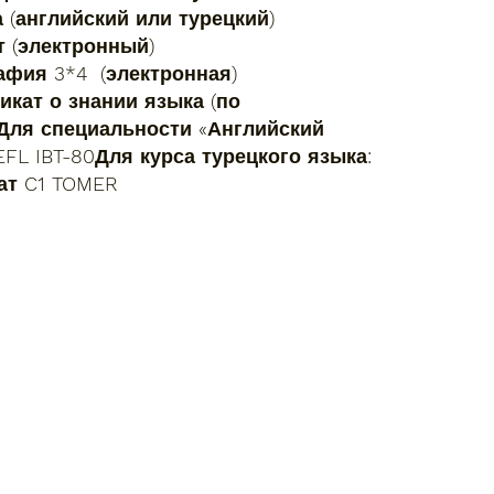
 (английский или турецкий)
т (электронный)
афия 3*4 (электронная)
икат о знании языка (по
Для специальности «Английский
EFL IBT-80Для курса турецкого языка:
ат C1 TOMER