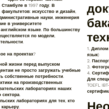
док
 Стамбуле в 1997 году. В
 факультетов: искусство и дизайн,
административные науки, инженерия
бак
ние в университете
 английском языке. По большинству
тех
уществляется по модели,
тельности.
1. Диплом
ное на проектах?
язык)
2. Паспор
ной жизни перед выпуском
3. Фотогр
ентам не просто загружать учебные
4. Сертиф
ть собственные потребности.
Для спец
ктики на производственных
TOEFL IBT
овательских лабораториях наших
сертифик
 сектора.
льских лабораториях для тех, кто
Не
 карьеру.