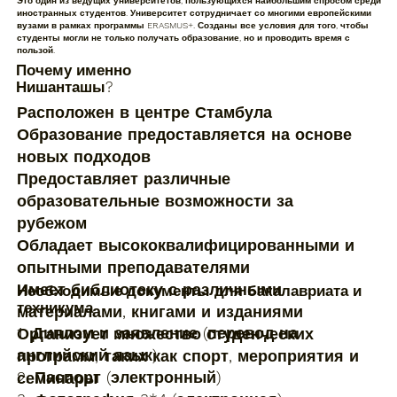
Это один из ведущих университетов, пользующихся наибольшим спросом среди
иностранных студентов. Университет сотрудничает со многими европейскими
вузами в рамках программы ERASMUS+. Созданы все условия для того, чтобы
студенты могли не только получать образование, но и проводить время с
пользой.
Почему именно
Нишанташы?
Расположен в центре Стамбула
Образование предоставляется на основе
новых подходов
Предоставляет различные
образовательные возможности за
рубежом
Обладает высококвалифицированными и
опытными преподавателями
Имеет библиотеку с различными
Необходимые документы для бакалавриата и
техникума
материалами, книгами и изданиями
1. Диплом и заявление (перевод на
Организует множество студенческих
английский язык)
программ, таких как спорт, мероприятия и
2. Паспорт (электронный)
семинары