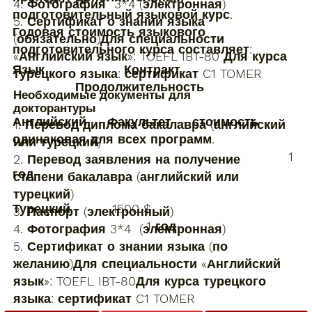
4. Фотография 3*4 (электронная)
подготовительный языковой курс.
5. Сертификат о знании языка
Годовая стоимость языкового
(обязательно)Для специальности
подготовительного курса составляет:
«Английский язык»: TOEFL IBT-80 Для курса
Язык Контракт
турецкого языка: сертификат C1 TOMER
Продолжительность
Необходимые документы для
докторантуры
Английский Факультет — стоимость
1. Перевод диплома бакалавра (английский
одинаковая для всех программ.
или турецкий)
1
2. Перевод заявления на получение
год
степени бакалавра (английский или
турецкий)
Турецкий 1500 $
3. Паспорт (электронный)
1 год
4. Фотография 3*4 (электронная)
5. Сертификат о знании языка (по
желанию)Для специальности «Английский
язык»: TOEFL IBT-80Для курса турецкого
языка: сертификат C1 TOMER