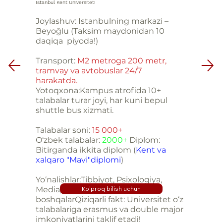
Istanbul Kent Universiteti
Joylashuv: Istanbulning markazi –
Beyoğlu (Taksim maydonidan 10
daqiqa piyoda!)
Transport:
M2 metroga 200 metr,
tramvay va avtobuslar 24/7
harakatda.
Yotoqxona:Kampus atrofida 10+
talabalar turar joyi, har kuni bepul
shuttle bus xizmati.
Talabalar soni:
15 000+
O‘zbek talabalar:
2000+
Diplom:
Bitirganda ikkita diplom (
Kent va
xalqaro "Mavi"diplomi
)
Yo‘nalishlar:Tibbiyot, Psixologiya,
Media, Dasturlash va
Ko'proq bilish uchun
boshqalar
Qiziqarli fakt: Universitet o‘z
talabalariga erasmus va double major
imkoniyatlarini taklif etadi!