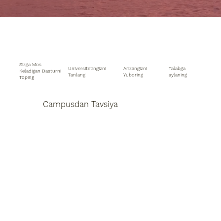
Sizga Mos
Universitetingizni
Talabga
Arizangizni
Keladigan Dasturni
Tanlang
aylaning
Yuboring
Toping
Campusdan Tavsiya