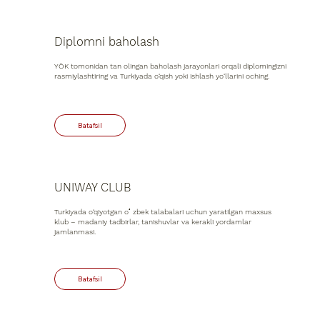
Diplomni baholash
YÖK tomonidan tan olingan baholash jarayonlari orqali diplomingizni
rasmiylashtiring va Turkiyada o‘qish yoki ishlash yo‘llarini oching.
UNIWAY CLUB
Turkiyada o‘qiyotgan oʻzbek talabalari uchun yaratilgan maxsus
klub – madaniy tadbirlar, tanishuvlar va kerakli yordamlar
jamlanmasi.