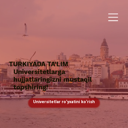
TURKIYADA TA'LIM
Universitetlarga
hujjatlaringizni mustaqil
topshiring!
Universitetlar ro‘yxatini ko‘rish