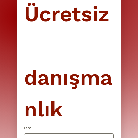
30 +
Ücretsiz
Ta'lim muassasasi
danışma
nlık
Ism