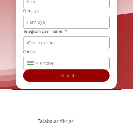
Familiya
Telegram user name
*
Phone
Jo'natish
Talabalar fikrlari