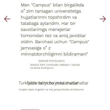
Men "Campus" bilan birgalikda
oʻzim tanlagan universitetga
hujjatlarimni topshirdim va
talabaga aylandim. Har bir
savollarimga menejerlar
tomonidan tez va aniq javoblar
oldim. Barchasi uchun "Campus"
jamoasiga oʻz
minnatdorchiligimni bildiraman!"
Dalerbek Imomxusanov
Istanbul Kent Universiteti | Bakalavr | Siyosat
va davlat boshqaruvi
Turkiyada talim bo'yicha maslahatlar
Ta'lim bo'yicha maslahatlar
Xorijda o‘qish, hujjatlar va viza jarayonlarida siz bilanmiz.