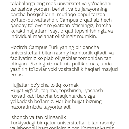
talabalarga eng mos universitet va yo‘nalishni
tanlashda yordam berish, va bu jarayonning
barcha bosqichlarini mutlaqo bepul tarzda
qo‘llab-quvvatlashdir. Campus orqali siz hech
qanday to‘lovsiz ro‘yxatdan o‘tishingiz, barcha
kerakli hujjatlarni sayt orqali topshirishingiz va
individual maslahat olishingiz mumkin.
Hozirda Campus Turkiyaning bir qancha
universitetlari bilan rasmiy hamkorlik qiladi, va
faoliyatimiz ko‘plab oliygohlar tomonidan tan
olingan. Bizning xizmatimiz pullik emas, unda
yashirin to‘lovlar yoki vositachilik haqlari mavjud
emas.
Hujjatlar bo‘yicha to‘liq ko‘mak
Hujjat yig‘ish, tarjima, topshirish, yashash
ruxsati kabi barcha bosqichlarda sizga
yelkadosh bo‘lamiz. Har bir hujjat bizning
nazoratimizda tayyorlanadi.
Ishonch va tan olinganlik
Turkiyadagi bir qator universitetlar bilan rasmiy
va ishonchli hamkorligimiz bor. Kompaniyamiz