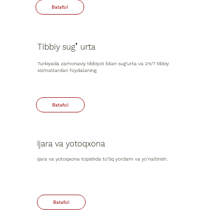
Tibbiy sugʻurta
Turkiyada zamonaviy tibbiyot bilan sug‘urta va 24/7 tibbiy
xizmatlardan foydalaning.
Ijara va
yotoqxona
Ijara va yotoqxona topishda to‘liq yordam va yo‘naltirish.