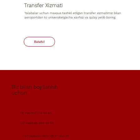
Transfer Xizmati
Talabalar uchun maxsus tashkil etilgan transfer xizmatimiz bilan
aeroportdan to universitetgacha xavfsiz va qulay yetib boring.
Biz bilan bog'lanish
uchun
TR +90 501 014 44 55
UZ +998 95 884 44 55
campusuzbekistan@gmail.com