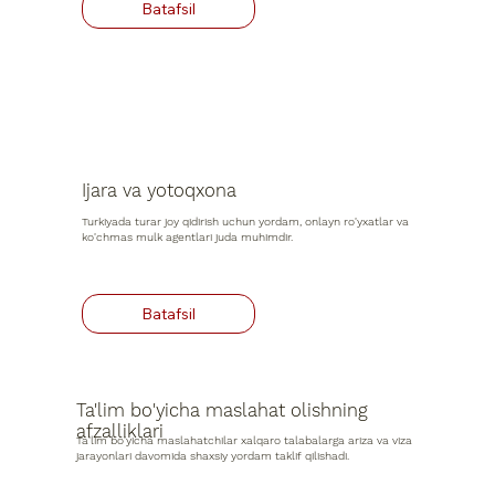
Ijara va yotoqxona
Turkiyada turar joy qidirish uchun yordam, onlayn ro'yxatlar va
ko'chmas mulk agentlari juda muhimdir.
Ta'lim bo'yicha maslahat olishning
afzalliklari
Ta'lim bo'yicha maslahatchilar xalqaro talabalarga ariza va viza
jarayonlari davomida shaxsiy yordam taklif qilishadi.