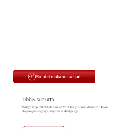
Batafsil malumot uchun
Tibbiy sug'urta
Turkiya ko'p tilli shifokorlar va 24/7 tez yordam xizmatlari bilan
rivojlangan sog'liqni saqlash sektoriga ega.