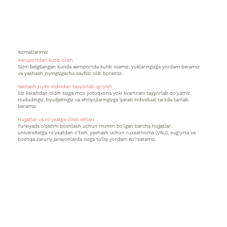
Xizmatlarimiz
Aeroportdan kutib olish
Sizni belgilangan kunda aeroportda kutib olamiz, yuklaringizga yordam beramiz
va yashash joyingizgacha xavfsiz olib boramiz.
Yashash joyini oldindan tayyorlab qo‘yish
Siz kelishdan oldin sizga mos yotoqxona yoki kvartirani tayyorlab qo‘yamiz.
Hududingiz, byudjetingiz va ehtiyojlaringizga qarab individual tarzda tanlab
beramiz.
Hujjatlar va ro‘yxatga olish ishlari
Turkiyada o‘qishni boshlash uchun muhim bo‘lgan barcha hujjatlar:
universitetga ro‘yxatdan o‘tish, yashash uchun ruxsatnoma (VNJ), sug‘urta va
boshqa zaruriy jarayonlarda sizga to‘liq yordam ko‘rsatamiz.