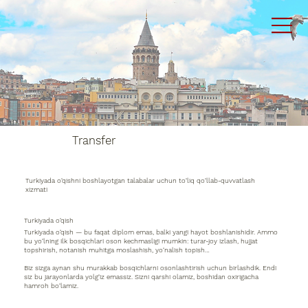
Transfer
Turkiyada o‘qishni boshlayotgan talabalar uchun to‘liq qo‘llab-quvvatlash
xizmati
Turkiyada o‘qish
Turkiyada o‘qish — bu faqat diplom emas, balki yangi hayot boshlanishidir. Ammo
bu yo‘lning ilk bosqichlari oson kechmasligi mumkin: turar-joy izlash, hujjat
topshirish, notanish muhitga moslashish, yo‘nalish topish…
Biz sizga aynan shu murakkab bosqichlarni osonlashtirish uchun birlashdik. Endi
siz bu jarayonlarda yolg‘iz emassiz. Sizni qarshi olamiz, boshidan oxirigacha
hamroh bo‘lamiz.