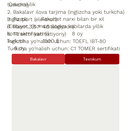
Davomiylik
turkcha)
2. Bakalavr ilova tarjima (inglizcha yoki turkcha)
Ingliz tili Fakultet narxi bilan bir xil
3. Pasport (elektron)
(Tibbiyot, Stomatologiya kabilarda yillik
4. Rasm 3,5 * 4.5 (elektron)
kontraktni yarmi) 8 oy
5. Til sertifikati (ixtiyoriy)
Turk tili 1500 $
Inglizcha yo'nalish uchun: TOEFL IBT-80
8 oy
Turkcha yo'nalish uchun: C1 TOMER sertifikati
Bakalavr
Texnikum