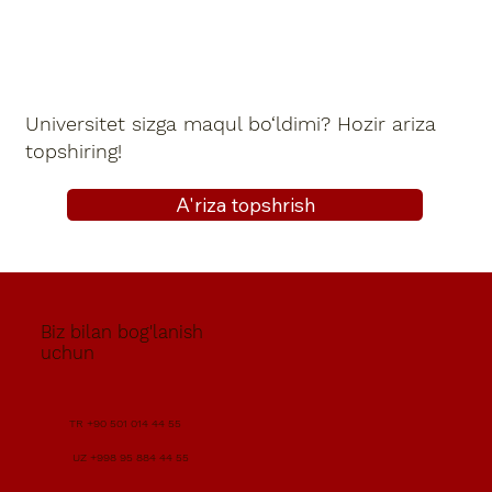
Universitet sizga maqul bo‘ldimi? Hozir ariza
topshiring!
A'riza topshrish
Biz bilan bog'lanish
uchun
TR +90 501 014 44 55
UZ +998 95 884 44 55