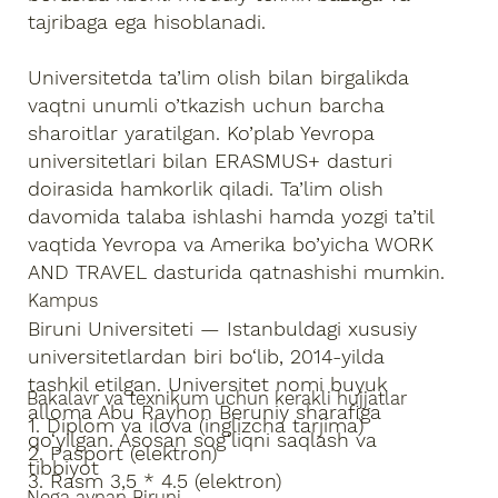
tajribaga ega hisoblanadi.
Universitetda ta’lim olish bilan birgalikda
vaqtni unumli o’tkazish uchun barcha
sharoitlar yaratilgan. Ko’plab Yevropa
universitetlari bilan ERASMUS+ dasturi
doirasida hamkorlik qiladi. Ta’lim olish
davomida talaba ishlashi hamda yozgi ta’til
vaqtida Yevropa va Amerika bo’yicha WORK
AND TRAVEL dasturida qatnashishi mumkin.
Kampus
Biruni Universiteti — Istanbuldagi xususiy
universitetlardan biri bo‘lib, 2014-yilda
tashkil etilgan. Universitet nomi buyuk
Bakalavr va texnikum uchun kerakli hujjatlar
alloma Abu Rayhon Beruniy sharafiga
1. Diplom va ilova (inglizcha tarjima)
qo‘yilgan. Asosan sog‘liqni saqlash va
2. Pasport (elektron)
tibbiyot
3. Rasm 3,5 * 4.5 (elektron)
Nega aynan Biruni