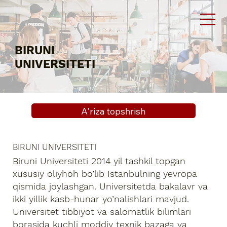
BIRUNI
UNIVERSITETI
A'riza topshrish
BIRUNI UNIVERSITETI
Biruni Universiteti 2014 yil tashkil topgan
xususiy oliyhoh bo’lib Istanbulning yevropa
qismida joylashgan. Universitetda bakalavr va
ikki yillik kasb-hunar yo’nalishlari mavjud.
Universitet tibbiyot va salomatlik bilimlari
borasida kuchli moddiy texnik bazaga va