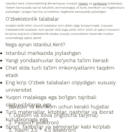
Istanbul Kent Universitetining ikki kampusu mavjud:
Taksim
va
Kagithane
(lokatsiya).
Taksim kampusida san’at fakulteti, stomatologiya, til kursi, texnikum va magistratura
joylashgan. Qolgan barcha yo’nalishlar Kagithane kampusida joylashgan
O’zbekistonlik talabalar
Xorijdan kelib ta’lim oluvchi talabalar soni yildan yilga ko’paymoqda. Xususan
o’zbekistonlik talabalar soni qariyb 1000 taga yetdi. 2024-2025 yil qabul mavsumi
bo’yicha eng ko’p o’zbekistonlik talaba xususiy universitetlar kesimida mazkur
universitetga qabul qilindi
Nega aynan Istanbul Kent?
Istanbul markazida joylashgan
Yangi yondashuvlar bo’yicha ta’lim beradi
Chet elda turli ta’lim imkoniyatlarini taqdim
etadi
Eng ko’p O’zbek talabalari o’qiydigan xususiy
universitet
Yuqori malakaga ega bo’lgan tajribali
o’qituvchilarga ega
Bakalavr va texnikum uchun kerakli hujjatlar
Turli materiallar, kitoblar, nashrlar va iborat
1. Diplom va ilova (inglizcha tarjima)
kutubxonaga ega
2. Pasport (elektron)
Sport, tadbirlar va seminarlar kabi ko’plab
3. Rasm 3,5 * 4.5 (elektron)