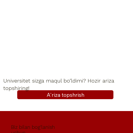
Universitet sizga maqul bo‘ldimi? Hozir ariza
topshiring!
A'riza topshrish
Biz bilan bog'lanish
uchun