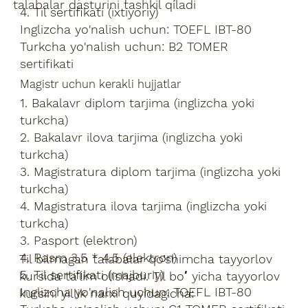
talabalar dasturini tashkil qiladi
4. Til sertifikati (ixtiyoriy)
Inglizcha yo'nalish uchun: TOEFL IBT-80
Turkcha yo'nalish uchun: B2 TOMER
sertifikati
Magistr uchun kerakli hujjatlar
1. Bakalavr diplom tarjima (inglizcha yoki
turkcha)
2. Bakalavr ilova tarjima (inglizcha yoki
turkcha)
3. Magistratura diplom tarjima (inglizcha yoki
turkcha)
4. Magistratura ilova tarjima (inglizcha yoki
turkcha)
3. Pasport (elektron)
4. Rasm 3,5 * 4.5 (elektron)
Til bilmagan talabalar qo’shimcha tayyorlov
5. Til sertifikati (majburiy)
kursida ta’lim olishadi. Til boʻyicha tayyorlov
Inglizcha yo'nalish uchun: TOEFL IBT-80
kursini yillik narxi quyidagicha: