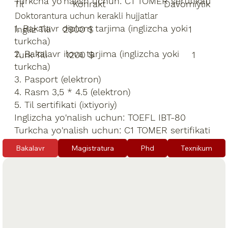
Turkcha yo'nalish uchun: C1 TOMER sertifikati
Til Konrakt Davomiylik
Doktorantura uchun kerakli hujjatlar
1. Bakalavr diplom tarjima (inglizcha yoki
Ingliz Tili 2900 $ 1
turkcha)
2. Bakalavr ilova tarjima (inglizcha yoki
Turk Tili 1200 $ 1
turkcha)
3. Pasport (elektron)
4. Rasm 3,5 * 4.5 (elektron)
5. Til sertifikati (ixtiyoriy)
Inglizcha yo'nalish uchun: TOEFL IBT-80
Turkcha yo'nalish uchun: C1 TOMER sertifikati
Bakalavr
Magistratura
Phd
Texnikum