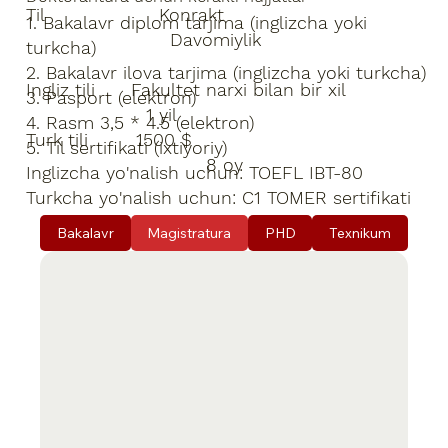
Til Konrakt
1. Bakalavr diplom tarjima (inglizcha yoki
Davomiylik
turkcha)
2. Bakalavr ilova tarjima (inglizcha yoki turkcha)
Ingliz tili Fakultet narxi bilan bir xil
3. Pasport (elektron)
1 yil
4. Rasm 3,5 * 4.5 (elektron)
Turk tili 1500 $
5. Til sertifikati (ixtiyoriy)
8 oy
Inglizcha yo'nalish uchun: TOEFL IBT-80
Turkcha yo'nalish uchun: C1 TOMER sertifikati
Bakalavr
Magistratura
PHD
Texnikum