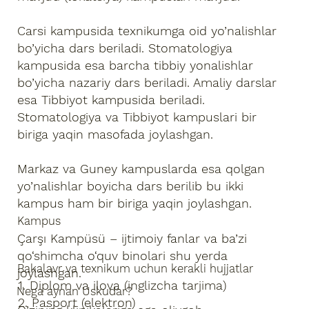
Carsi kampusida texnikumga oid yo’nalishlar
bo’yicha dars beriladi. Stomatologiya
kampusida esa barcha tibbiy yonalishlar
bo’yicha nazariy dars beriladi. Amaliy darslar
esa Tibbiyot kampusida beriladi.
Stomatologiya va Tibbiyot kampuslari bir
biriga yaqin masofada joylashgan.
Markaz va Guney kampuslarda esa qolgan
yo’nalishlar boyicha dars berilib bu ikki
kampus ham bir biriga yaqin joylashgan.
Kampus
Çarşı Kampüsü – ijtimoiy fanlar va ba’zi
qo‘shimcha o‘quv binolari shu yerda
Bakalavr va texnikum uchun kerakli hujjatlar
joylashgan.
1. Diplom va ilova (inglizcha tarjima)
Nega aynan Uskudar?
2. Pasport (elektron)