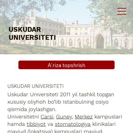
USKUDAR
UNIVERSITETI
A'riza topshrish
USKUDAR UNIVERSITETI
Uskudar Universiteti 2011 yil tashkil topgan
xususiy oliyhoh bo’lib Istanbulning osiyo
qismida joylashgan.
Universitetni
Carsi
,
Guney
,
Merkez
kampuslari
hamda
tibbiyot
va
stomatologiya
klinikalari
mavjud (lokatsiya) kampuslari mavjud.