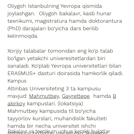
Oliygoh Istanbulning Yevropa qismida
joylashgan. Oliygoh bakalavr, kasb hunar
texnikumi, magistratura hamda doktorantura
(PhD) darajalari bo’yicha dars berilib
kelinmoqda.
Xorijiy talabalar tomonidan eng ko’p talab
bo’lgan yetakchi univeresitetlardan biri
sanaladi. Ko’plab Yevropa universitetlari bilan
ERASMUS+ dasturi doirasida hamkorlik qiladi.
Kampus
Altinbas Universiteting 3 ta kampusu
mavjud:
Mahmutbey
,
Gayrettepe
hamda
B
akirkoy
kampuslari. (lokatsiya)
Mahmutbey kampusida til bo’yicha
tayyorlov kurslari, muhandislik fakulteti
hamda bir necha universitet ishchi
Bakalavr va texnikum uchun kerakli hujjatlar
ma’muriy bo’limlar joylashgan. Bakirkoy