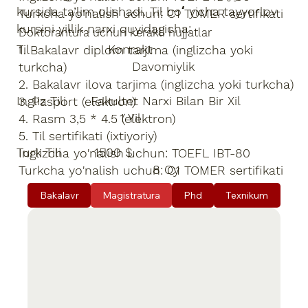
kursida ta’lim olishadi. Til boʻyicha tayyorlov
Turkcha yo'nalish uchun: C1 TOMER sertifikati
kursini yillik narxi quyidagicha:
Doktorantura uchun kerakli hujjatlar
Til Konrakt
1. Bakalavr diplom tarjima (inglizcha yoki
Davomiylik
turkcha)
2. Bakalavr ilova tarjima (inglizcha yoki turkcha)
Ingliz Tili Fakultet Narxi Bilan Bir Xil
3. Pasport (elektron)
1 Yil
4. Rasm 3,5 * 4.5 (elektron)
5. Til sertifikati (ixtiyoriy)
Turk Tili 1500 $
Inglizcha yo'nalish uchun: TOEFL IBT-80
8 Oy
Turkcha yo'nalish uchun: C1 TOMER sertifikati
Bakalavr
Magistratura
Phd
Texnikum