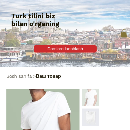
Turk tilini biz
bilan o'rganing
Darslarni boshlash
Bosh sahifa
>
Ваш товар