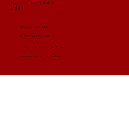
Biz bilan bog'lanish
uchun
TR +90 501 014 44 55
UZ +998 95 884 44 55
campusuzbekistan@gmail.com
Nuroniylar ko'chasi 19, Тоshkent