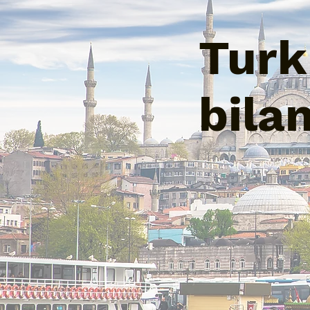
Turk 
bila