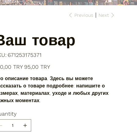
Previous
Next
Ваш товар
SKU
KU:
671253175371
671253175371
inal
Sale
00,00 TRY
95,00 TRY
e
price
о описание товара. Здесь вы можете
ссказать о товаре подробнее: напишите о
змерах, материалах, уходе и любых других
ажных моментах.
antity