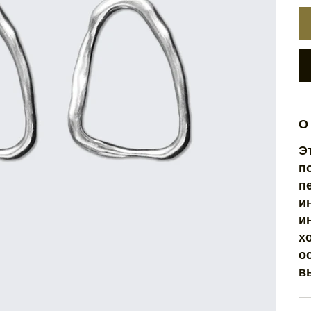
О
Э
п
п
и
и
х
о
в