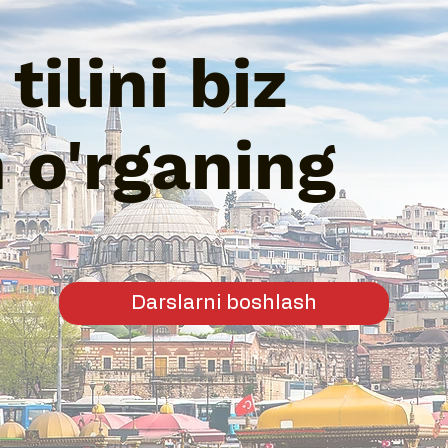
tilini biz
n o'rganing
Darslarni boshlash