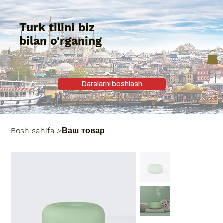
Turk tilini biz
bilan o'rganing
Darslarni boshlash
Bosh sahifa
>
Ваш товар