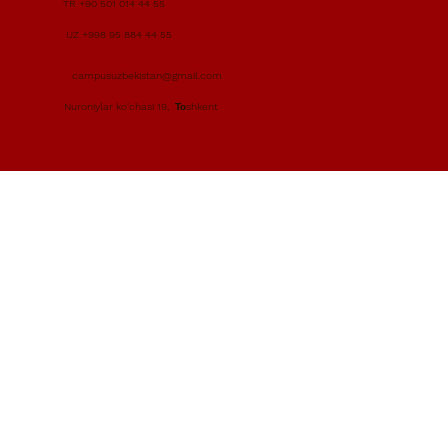
TR +90 501 014 44 55
UZ +998 95 884 44 55
campusuzbekistan@gmail.com
Nuroniylar ko'chasi 19, Тоshkent