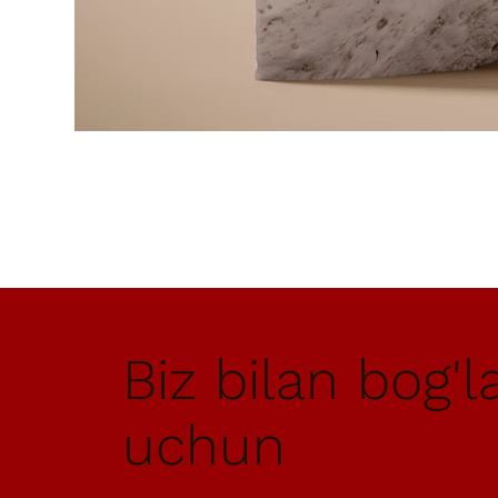
Biz bilan bog'l
uchun