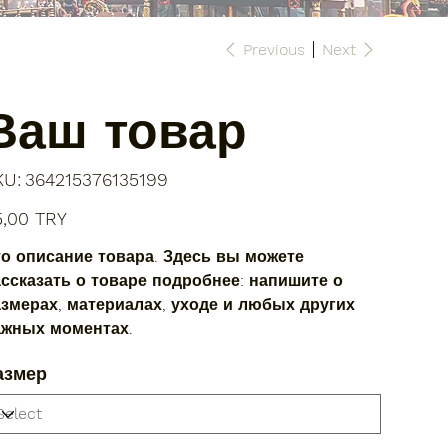
Previous
Next
Ваш товар
SKU
KU:
364215376135199
364215376135199
e
5,00 TRY
о описание товара. Здесь вы можете
ссказать о товаре подробнее: напишите о
змерах, материалах, уходе и любых других
ажных моментах.
азмер