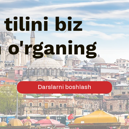
tilini biz
n o'rganing
Darslarni boshlash