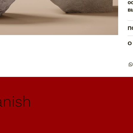
о
в
П
О
anish