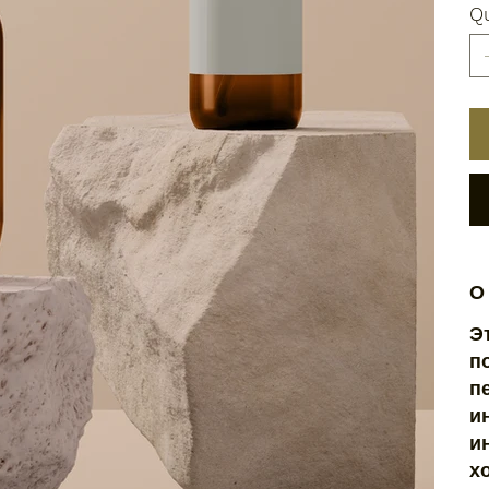
Qu
О
Э
п
п
и
и
х