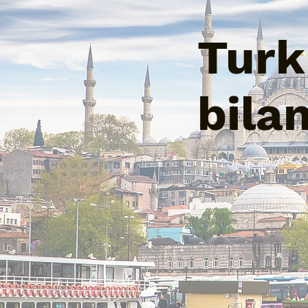
Turk 
bila