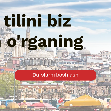
tilini biz
n o'rganing
Darslarni boshlash