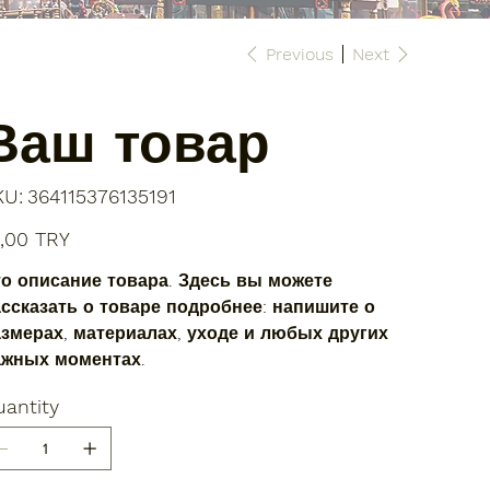
Previous
Next
Ваш товар
SKU
KU:
364115376135191
364115376135191
e
,00 TRY
о описание товара. Здесь вы можете
ссказать о товаре подробнее: напишите о
змерах, материалах, уходе и любых других
ажных моментах.
antity