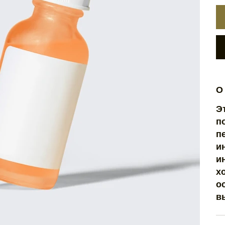
О
Э
п
п
и
и
х
о
в