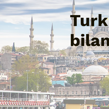
Turk 
bila