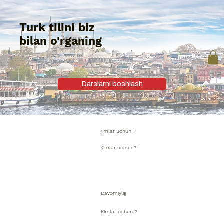
Turk tilini biz
bilan o'rganing
Darslarni boshlash
Kimlar uchun ?
Kimlar uchun ?
Davomiylig
Kimlar uchun ?