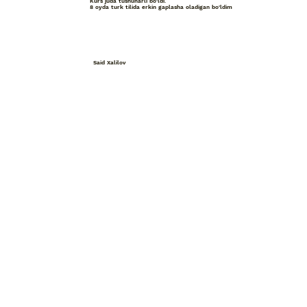
Kurs juda tushunarli bo'ldi.
8 oyda turk tilida erkin gaplasha oladigan bo'ldim
Said Xalilov