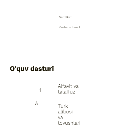
Sertifikat
Kimlar uchun ?
O'quv dasturi
Alfavit va
1
talaffuz
A
Turk
alibosi
va
tovushlari