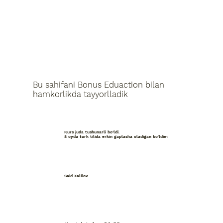
Bu sahifani Bonus Eduaction bilan
hamkorlikda tayyorlladik
Kurs juda tushunarli bo'ldi.
8 oyda turk tilida erkin gaplasha oladigan bo'ldim
Said Xalilov