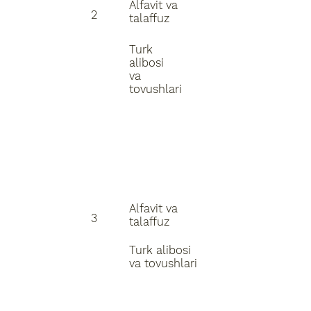
Alfavit va
2
talaffuz
Turk
alibosi
va
tovushlari
Alfavit va
3
talaffuz
Turk alibosi
va tovushlari