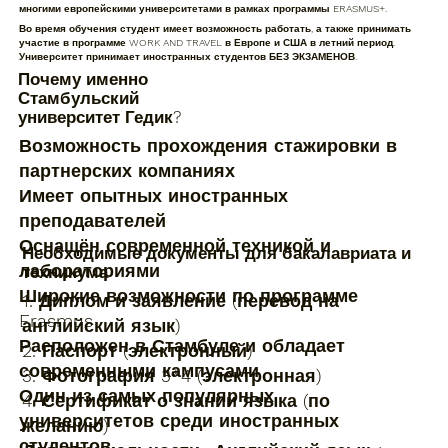
многими европейскими университетами в рамках программы ERASMUS+.
Во время обучения студент имеет возможность работать, а также принимать
участие в программе WORK AND TRAVEL в Европе и США в летний период.
Университет принимает иностранных студентов БЕЗ ЭКЗАМЕНОВ.
Почему именно
Стамбульский
университет Гедик?
Возможность прохождения стажировки в
партнерских компаниях
Имеет опытных иностранных
преподавателей
Оснащён современной техникой и
Необходимые документы для бакалавриата и
лабораториями
техникума
Широкие возможности по программе
1. Диплом и заявление (перевод на
Erasmus
английский язык)
Расположен в Стамбуле и обладает
2. Паспорт (электронный)
современными кампусами
3. Фотография 3*4 (электронная)
Один из самых популярных
4. Сертификат о знании языка (по
университетов среди иностранных
желанию)
студентов