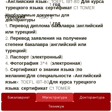
«Английский язык»: TOEFL IBT-80 Для курса
1 год
турецкого языка: сертификат C1 TOMER
Необходимые документы для
Турецкий 1500 $
докторантуры
1 год
1. Перевод диплома бакалавра (английский
или турецкий)
2. Перевод заявления на получение
степени бакалавра (английский или
турецкий)
3. Паспорт (электронный)
4. Фотография 3*4 (электронная)
5. Сертификат о знании языка (по
желанию)Для специальности «Английский
язык»: TOEFL IBT-80Для курса турецкого
языка: сертификат C1 TOMER
Бакалавриат
Магистратура
Докторантура
Техникум