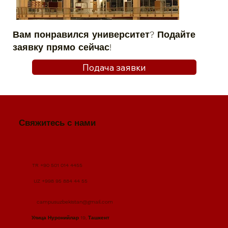
Вам понравился университет? Подайте
заявку прямо сейчас!
Подача заявки
Свяжитесь с нами
TR +90 501 014 4455
UZ +998 95 884 44 55
campusuzbekistan@gmail.com
Улица Нуронийлар 19, Ташкент