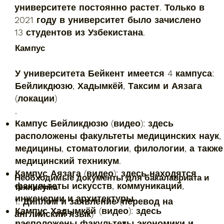
университете постоянно растет. Только в
2021 году в университет было зачислено
13 студентов из Узбекистана.
Кампус
У университета Бейкент имеется 4 кампуса:
Бейликдюзю, Хадымкёй, Таксим и Аязага
(локации)
.
Кампус Бейликдюзю (видео): здесь
расположены факультеты медицинских наук,
медицины, стоматологии, филологии, а также
медицинский техникум.
Кампус Аязага (видео): здесь находятся
Необходимые документы для бакалавриата и
факультеты искусств, коммуникаций,
техникума
инженерии и архитектуры.
1. Диплом и заявление (перевод на
Кампус Хадымкёй (видео): здесь
английский язык)
расположены факультеты экономики и