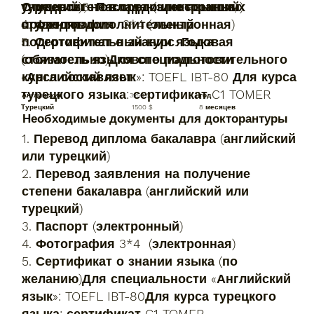
турецкий)3. Паспорт (электронный)
университетов среди иностранных
Студенты, не владеющие языком,
4. Фотография 3*4 (электронная)
студентов
проходят дополнительный
5. Сертификат о знании языка
подготовительный курс. Годовая
(обязательно)Для специальности
стоимость языкового подготовительного
«Английский язык»: TOEFL IBT-80 Для курса
курса составляет:
турецкого языка: сертификат C1 TOMER
Английский 3250 $ 1 год
Турецкий 1500 $ 8 месяцев
Необходимые документы для докторантуры
1. Перевод диплома бакалавра (английский
или турецкий)
2. Перевод заявления на получение
степени бакалавра (английский или
турецкий)
3. Паспорт (электронный)
4. Фотография 3*4 (электронная)
5. Сертификат о знании языка (по
желанию)Для специальности «Английский
язык»: TOEFL IBT-80Для курса турецкого
языка: сертификат C1 TOMER