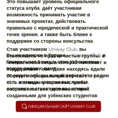
Это повышает уровень официального
статуса клуба, даёт участникам
возможность принимать участие в
значимых проектах, действовать
правильно с юридической и практической
точек зрения, а также быть ближе к
поддержке со стороны консульства.
Став участником Uniway Club, вы
Вы не одиноки в Турции — Uniway Club и
становитесь не просто частью группы, а
Генеральное консульство Узбекистана
членом новой семьи, которая понимает и
всегда рядом с вами!
поддерживает вас. Даже находясь вдали
от родителей, вы почувствуете, что рядом
Посетите официальный веб-сайт Uniway
есть команда, которая выслушает,
Club и станьте участником, чтобы
направит и станет для вас опорой.
воспользоваться возможностями,
созданными для узбекских студентов.