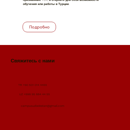
обучения или работы в Турции.
Подробно
Свяжитесь с нами
TR +90 501 014 4455
UZ +998 95 884 44 55
campusuzbekistan@gmail.com