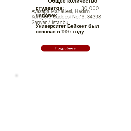
Общее количество
студентов: 30 000
Ayazağa Mahallesi, Hadım
человек
Koruyolu Caddesi No:19, 34398
Sarıyer / Istanbul
Университет Бейкент был
основан в 1997 году.
Подробнее