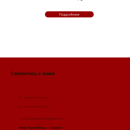
Подробнее
Свяжитесь с нами
TR +90 501 014 44 55
UZ +998 95 884 44 55
campusuzbekistan@gmail.com
Улица Нуронийлар 19, Ташкент