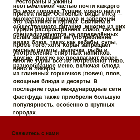
Рестораны и ужины
неотъемлемой частью почти каждого
Во всех городах Турции можно найти
приёма пищи. Основные виды мяса —
множество ресторанов и заведений
это баранина и курица. Свинина в
общественного питания. Многие из них
Турции распространена слабо, так как
специализируются на определённых
ислам запрещает её употребление.
видах блюд, таких как кебабы, супы,
Кроме того, хотя Коран запрещает
мясные рулеты, выпечка, рыба и
употребление спиртных напитков,
другие. Другие же предлагают более
многие турки всё же потребляют пиво,
разнообразное меню, включая блюда
вино и ликёры.
из глиняных горшочков (гювеч), плов,
овощные блюда и десерты. В
последние годы международные сети
фастфуда также приобрели большую
популярность, особенно в крупных
городах.
Свяжитесь с нами