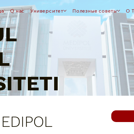
ца
О нас
Университет
Полезные советы
О 
UL
L
ITETI
MEDIPOL