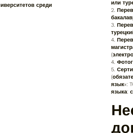
или тур
иверситетов среди
2. Пере
бакалав
3. Пере
турецки
4. Пере
магистр
(электр
4. Фото
5. Серт
(обязат
язык»: 
языка: 
Не
до