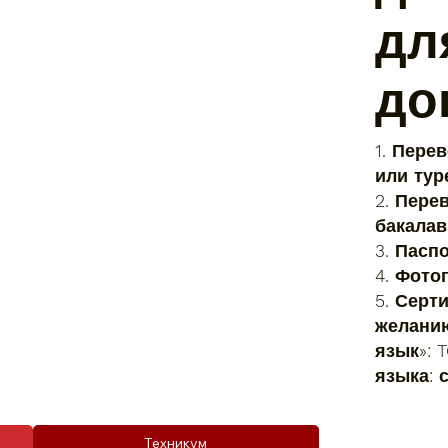
дл
до
1. Пере
или тур
2. Пере
бакалав
3. Пасп
4. Фото
5. Серт
желанию
язык»: 
языка: 
Техникум