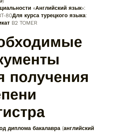
ю)
циальности «Английский язык»:
BT-80Для курса турецкого языка:
икат B2 TOMER
обходимые
кументы
я получения
епени
гистра
вод диплома бакалавра (английский