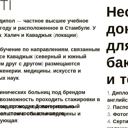
TI
Не
дипол — частное высшее учебное
до
 году и расположенное в Стамбуле. У
: Халич и Каваджык (локации).
дл
обучение по направлениям, связанным
усе Каваджык (северный и южный
ба
м друг с другом) размещаются
женерии, медицины, искусств и
и 
ых наук.
линических больниц под брендом
1. Дипл
 возможность проходить стажировки в
английс
ом, проходят дополнительный
бладает мощной материально-
2. Пасп
вая стоимость языкового
 опытом в области медицины и
3. Фото
дующая:
4. Серт