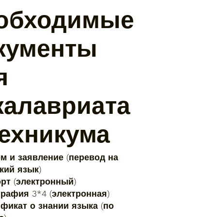
обходимые
кументы
я
калавриата
техникума
ом и заявление (перевод на
кий язык)
орт (электронный)
графия 3*4 (электронная)
ификат о знании языка (по