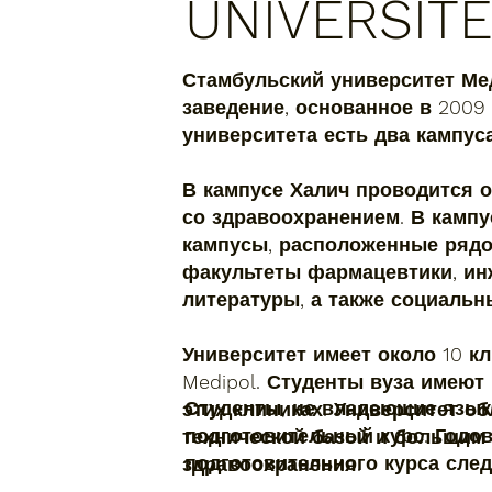
UNIVERSITE
Стамбульский университет Ме
заведение, основанное в 2009
университета есть два кампуса
В кампусе Халич проводится 
со здравоохранением. В камп
кампусы, расположенные рядо
факультеты фармацевтики, ин
литературы, а также социальн
Университет имеет около 10 к
Medipol. Студенты вуза имеют
Студенты, не владеющие язык
этих клиниках. Университет о
подготовительный курс. Годо
технической базой и большим
подготовительного курса сле
здравоохранения.