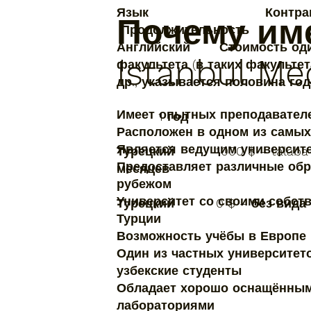
Язык Ко
Почему им
Продолжитель
Английский Стоимость один
Istanbul Me
факультета (в таких факультет
др., указывается полов
Имеет опытных преподавател
1 
Расположен в одном из самых
Является ведущим университ
Турецкий 1000 $ – 
Предоставляет различные обр
месяцев
рубежом
Университет со своими собст
Турецкий 0 $ – без вид
Турции
Возможность учёбы в Европе 
Один из частных университето
узбекские студенты
Обладает хорошо оснащённым
лабораториями