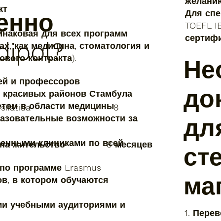
желани
нтракт
Для спе
енно
ность
TOEFL I
аковая для всех программ
сертиф
dipol?
ах, как медицина, стоматология и
ина годового контракта).
Не
ей и профессоров
год
до
 красивых районов Стамбула
етом в области медицины
talaba sifatida
8
азовательные возможности за
дл
венными клиниками по всей
а на жительство 8 месяцев
ст
по программе Erasmus
ма
в, в котором обучаются
и учебными аудиториями и
1. Пере