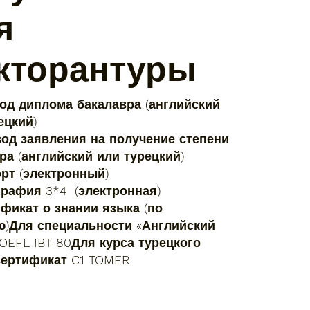
я
кторантуры
вод диплома бакалавра (английский
ецкий)
вод заявления на получение степени
ра (английский или турецкий)
орт (электронный)
графия 3*4 (электронная)
ификат о знании языка (по
)Для специальности «Английский
TOEFL IBT-80Для курса турецкого
сертификат C1 TOMER