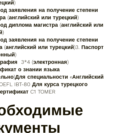
ецкий)
вод заявления на получение степени
ра (английский или турецкий)
вод диплома магистра (английский или
й)
вод заявления на получение степени
а (английский или турецкий)3. Паспорт
онный)
графия 3*4 (электронная)
ификат о знании языка
ельно)Для специальности «Английский
TOEFL IBT-80 Для курса турецкого
сертификат C1 TOMER
обходимые
кументы