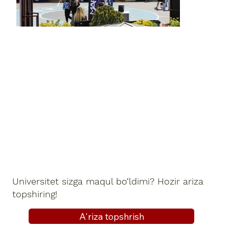
Universitet sizga maqul bo‘ldimi? Hozir ariza
topshiring!
A'riza topshrish