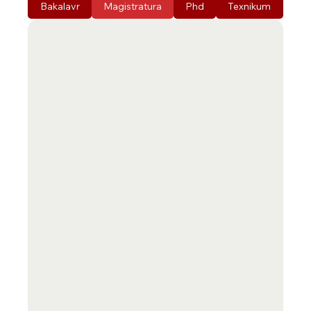
Bakalavr
Magistratura
Phd
Texnikum