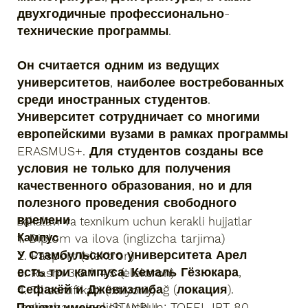
двухгодичные профессионально-
технические программы.
Он считается одним из ведущих
университетов, наиболее востребованных
среди иностранных студентов.
Университет сотрудничает со многими
европейскими вузами в рамках программы
ERASMUS+. Для студентов созданы все
условия не только для получения
качественного образования, но и для
полезного проведения свободного
времени.
Bakalavr va texnikum uchun kerakli hujjatlar
1. Diplom va ilova (inglizcha tarjima)
Кампус
У Стамбульского университета Арел
2. Pasport (elektron)
есть три кампуса: Кемаль Гёзюкара,
3. Rasm 3,5 * 4.5 (elektron)
Сефакёй и Джевизлибаğ (локация).
4. Til sertifikati (ixtiyoriy)
Inglizcha yo'nalish uchun: TOEFL IBT-80
Почему именно ISTANBUL