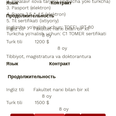
2. Bakalavr ilova tarjima (inglizcha yoki turkcha)
Язык Контракт
3. Pasport (elektron)
4. Rasm 3,5 * 4.5 (elektron)
Продолжительность
5. Til sertifikati (ixtiyoriy)
Inglizcha yo'nalish uchun: TOEFL IBT-80
Ingliz tili Fakultet narxi bilan bir xil
Turkcha yo'nalish uchun: C1 TOMER sertifikati
8 oy
Turk tili 1200 $
8 oy
Tibbiyot, magistratura va doktorantura
Язык Контракт
Продолжительность
Ingliz tili Fakultet narxi bilan bir xil
8 oy
Turk tili 1500 $
8 oy