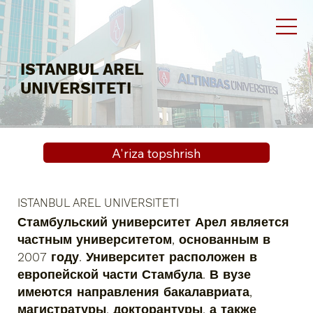
ISTANBUL AREL
UNIVERSITETI
A'riza topshrish
ISTANBUL AREL UNIVERSITETI
Стамбульский университет Арел является
частным университетом, основанным в
2007 году. Университет расположен в
европейской части Стамбула. В вузе
имеются направления бакалавриата,
магистратуры, докторантуры, а также